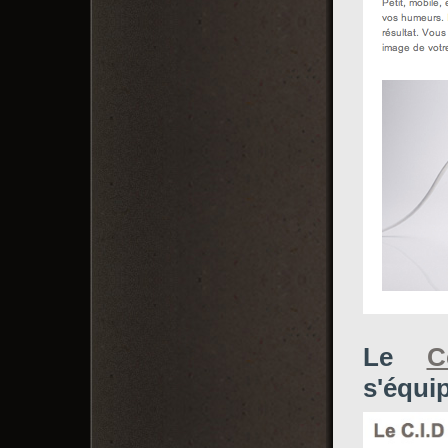
Le
C
s'équi