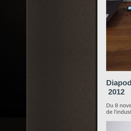
Diapo
2012
Du 8 nove
de l'indust