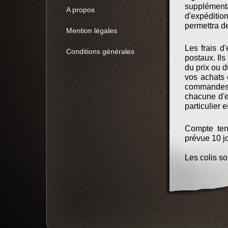
supplémenta
A propos
d'expéditio
permettra de
Mention légales
Les frais d
Conditions générales
postaux. Ils
du prix ou 
vos achats
commandes d
chacune d'en
particulier 
Compte tenu
prévue 10 j
Les colis s